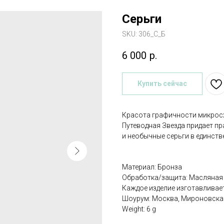
Серьги
SKU:
306_C_Б
6 000
р.
Купить сейчас
Красота графичности микросх
Путеводная Звезда придает пр
и необычные серьги в единст
Материал: Бронза
Обработка/защита: Масляная
Каждое изделие изготавливае
Шоурум: Москва, Мироновская
Weight: 6 g