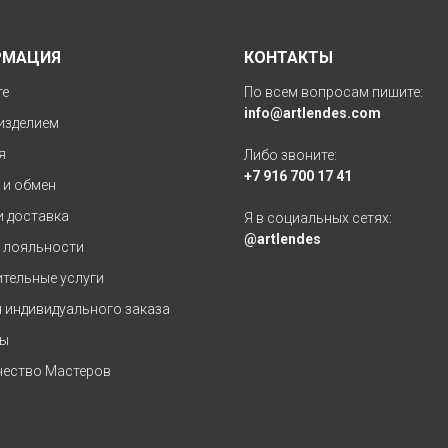
РМАЦИЯ
КОНТАКТЫ
те
По всем вопросам пишите:
info@artlendes.com
 изделием
я
Либо звоните:
+7 916 700 17 41
 и обмен
и доставка
Я в социальных сетях:
@artlendes
 лояльности
тельные услуги
 индивидуального заказа
ты
ество Мастеров