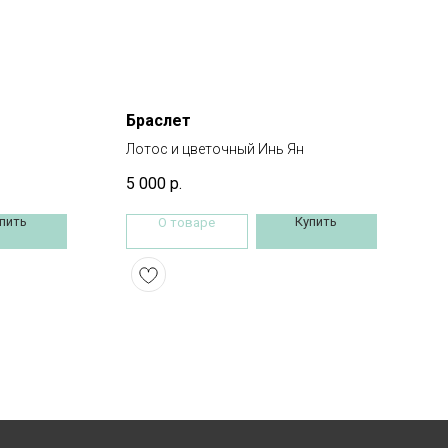
Браслет
Лотос и цветочный Инь Ян
5 000
р.
пить
Купить
О товаре