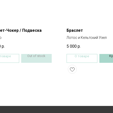
ет-Чокер / Подвеска
Браслет
о
Лотос и Кельтский Узел
0
р.
5 000
р.
Out of stock
Ку
 товаре
О товаре