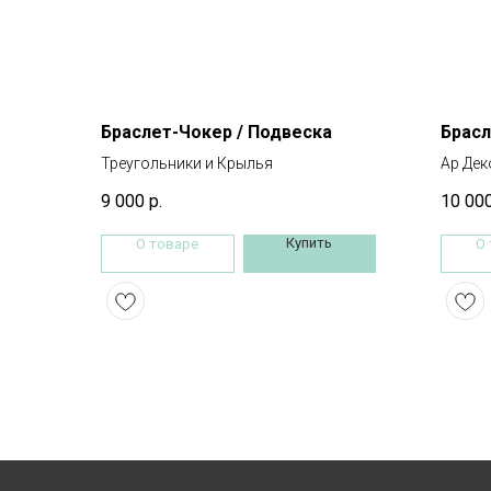
Браслет-Чокер / Подвеска
Брасл
Треугольники и Крылья
Ар Дек
9 000
р.
10 00
Купить
О товаре
О