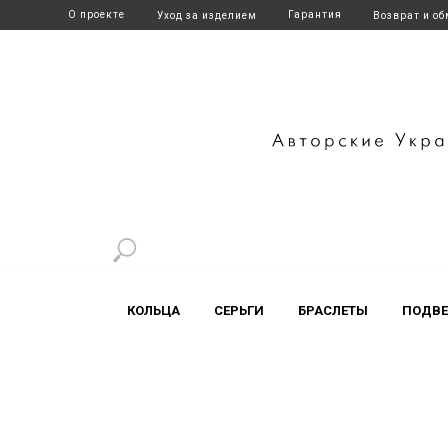
О проекте
Гарантия
Уход за изделием
Возврат и о
+7 916 700-17-41
t.me/artl
КОЛЬЦА
СЕРЬГИ
БРАСЛЕТЫ
ПОДВЕ