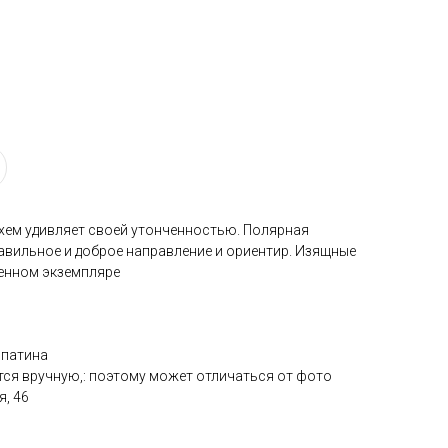
ем удивляет своей утонченностью. Полярная
авильное и доброе направление и ориентир. Изящные
венном экземпляре
 патина
тся вручную,: поэтому может отличаться от фото
, 46