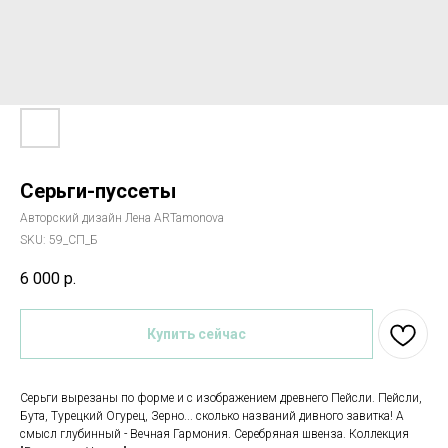
Серьги-пуссеты
Авторский дизайн Лена ARTamonova
SKU:
59_СП_Б
6 000
р.
Купить сейчас
Серьги вырезаны по форме и с изображением древнего Пейсли. Пейсли,
Бута, Турецкий Огурец, Зерно... сколько названий дивного завитка! А
смысл глубинный - Вечная Гармония. Серебряная швенза. Коллекция