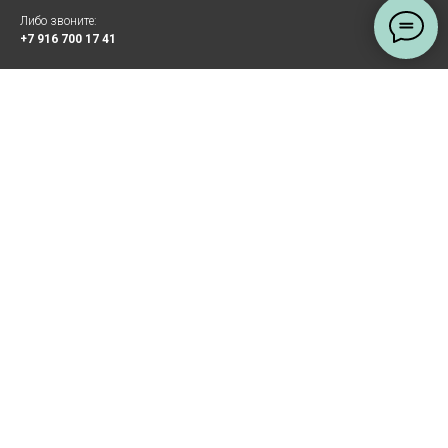
Либо звоните:
+7 916 700 17 41
Я в социальных сетях:
@artlendes
КАТАЛОГ ТОВАРОВ
Кольца
Серьги
Браслеты
Подвески
Комплекты
Коллекции
Украшения на заказ
ИНФОРМАЦИЯ
О проекте
Уход за изделием