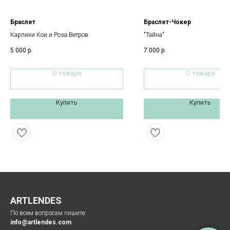
Браслет
Браслет-Чокер
Карпики Кои и Роза Ветров
"Тайна"
5 000
р.
7 000
р.
О товаре
О товаре
Купить
Купить
ARTLENDES
По всем вопросам пишите:
info@artlendes.com