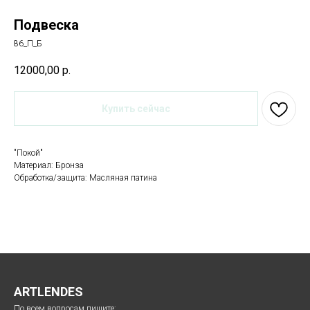
Подвеска
86_П_Б
12000,00
р.
Купить сейчас
"Покой"
Материал: Бронза
Обработка/защита: Масляная патина
ARTLENDES
По всем вопросам пишите: