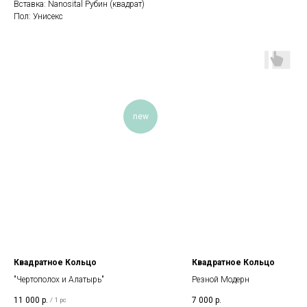
Вставка: Nanosital Рубин (квадрат)
Пол: Унисекс
new
Квадратное Кольцо
Квадратное Кольцо
"Чертополох и Алатырь"
Резной Модерн
11 000
р.
7 000
р.
/
1 pc