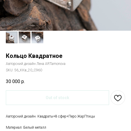
Кольцо Квадратное
Авторский дизайн Лена ARTamonova
SKU:
56_ККв_20_С960
30 000
р.
Out of stock
Авторский дизайн. Квадраты+8 сфер+Перо ЖарПтицы
Материал: Белый металл