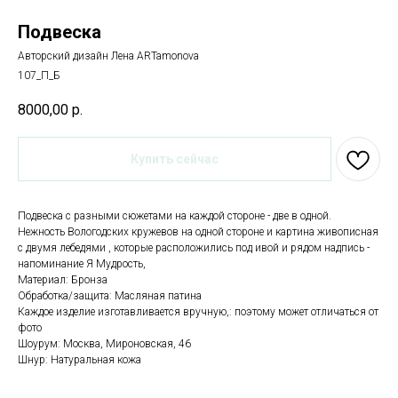
Подвеска
Авторский дизайн Лена ARTamonova
107_П_Б
8000,00
р.
Купить сейчас
Подвеска с разными сюжетами на каждой стороне - две в одной.
Нежность Вологодских кружевов на одной стороне и картина живописная
с двумя лебедями , которые расположились под ивой и рядом надпись -
напоминание Я Мудрость,
Материал: Бронза
Обработка/защита: Масляная патина
Каждое изделие изготавливается вручную,: поэтому может отличаться от
фото
Шоурум: Москва, Мироновская, 46
Шнур: Натуральная кожа