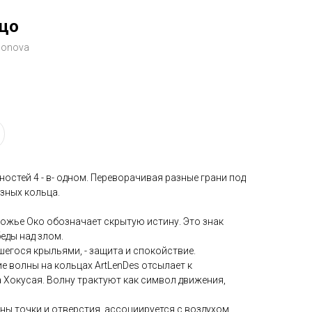
цо
monova
остей 4 - в- одном. Переворачивая разные грани под
азных кольца.
Божье Око обозначает скрытую истину. Это знак
еды над злом.
шегося крыльями, - защита и спокойствие.
ие волны на кольцах ArtLenDes отсылает к
 Хокусая. Волну трактуют как символ движения,
ены точки и отверстия, ассоциируется с воздухом,