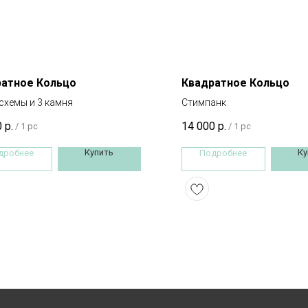
ратное Кольцо
Квадратное Кольцо
хемы и 3 камня
Стимпанк
0
р.
14 000
р.
/
1 pc
/
1 pc
Купить
Ку
дробнее
Подробнее