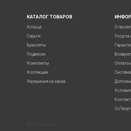
КАТАЛОГ ТОВАРОВ
ИНФО
Кольца
О проек
Серьги
Уход за
Браслеты
Гаранти
Подвески
Возврат
Комплекты
Оплата 
Коллекции
Система
Украшения на заказ
Дополни
Условия
Контак
СоТворч
© 2020 ArtLenDes