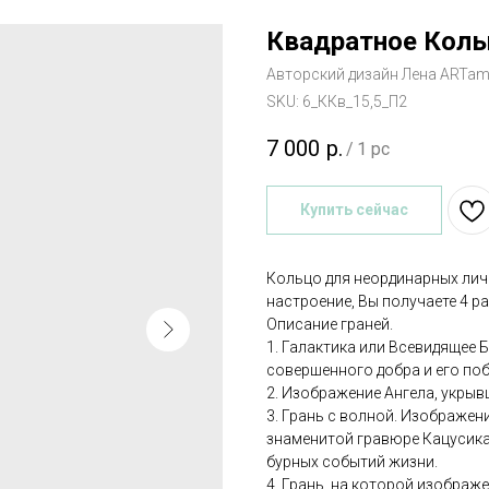
Квадратное Коль
Авторский дизайн Лена ARTa
SKU:
6_ККв_15,5_П2
7 000
р.
/
1 pc
Купить сейчас
Кольцо для неординарных личн
настроение, Вы получаете 4 р
Описание граней.
1. Галактика или Всевидящее 
совершенного добра и его поб
2. Изображение Ангела, укрыв
3. Грань с волной. Изображен
знаменитой гравюре Кацусика
бурных событий жизни.
4. Грань, на которой изображ