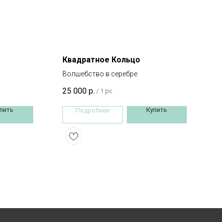
Квадратное Кольцо
Волшебство в серебре
25 000
р.
/
1 pc
пить
Купить
Подробнее