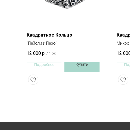
Квадратное Кольцо
Квад
"Пейсли и Перо"
Микрос
12 000
р.
12 00
/
1 pc
Купить
Подробнее
По