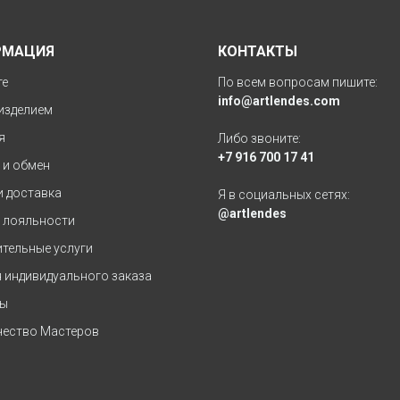
РМАЦИЯ
КОНТАКТЫ
те
По всем вопросам пишите:
info@artlendes.com
 изделием
я
Либо звоните:
+7 916 700 17 41
 и обмен
и доставка
Я в социальных сетях:
@artlendes
 лояльности
тельные услуги
 индивидуального заказа
ты
ество Мастеров