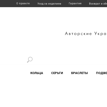
О проекте
Гарантия
Уход за изделием
Возврат и о
+7 916 700-17-41
t.me/artl
КОЛЬЦА
СЕРЬГИ
БРАСЛЕТЫ
ПОДВЕ