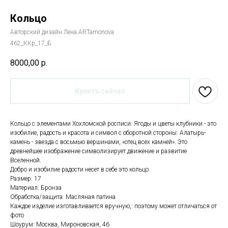
Кольцо
Авторский дизайн Лена ARTamonova
462_ККр_17_Б
8000,00
р.
Купить сейчас
Кольцо с элементами Хохломской росписи: Ягоды и цветы клубники - это
изобилие, радость и красота и символ с оборотной стороны: Алатырь-
камень - звезда с восьмью вершинами, «отец всех камней». Это
древнейшее изображение символизирует движение и развитие
Вселенной.
Добро и изобилие радости несет в себе это кольцо
Размер: 17
Материал: Бронза
Обработка/защита: Масляная патина
Каждое изделие изготавливается вручную,: поэтому может отличаться от
фото
Шоурум: Москва, Мироновская, 46