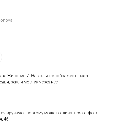
monova
ская Живопись". На кольце изображен сюжет
вья, река и мостик через нее.
тся вручную,: поэтому может отличаться от фото
, 46