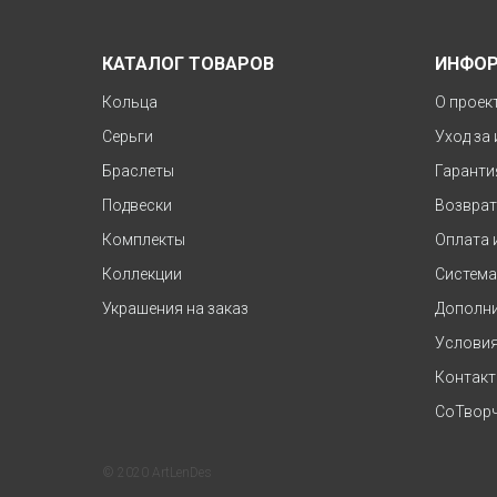
КАТАЛОГ ТОВАРОВ
ИНФО
Кольца
О проек
Серьги
Уход за
Браслеты
Гаранти
Подвески
Возврат
Комплекты
Оплата 
Коллекции
Система
Украшения на заказ
Дополни
Условия
Контак
СоТворч
© 2020 ArtLenDes