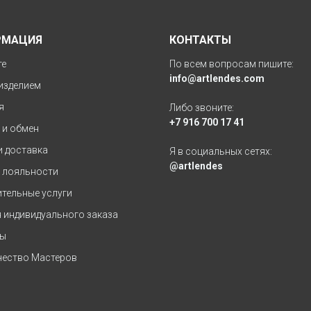
РМАЦИЯ
КОНТАКТЫ
те
По всем вопросам пишите:
info@artlendes.com
 изделием
я
Либо звоните:
+7 916 700 17 41
 и обмен
и доставка
Я в социальных сетях:
@artlendes
 лояльности
тельные услуги
 индивидуального заказа
ты
ество Мастеров