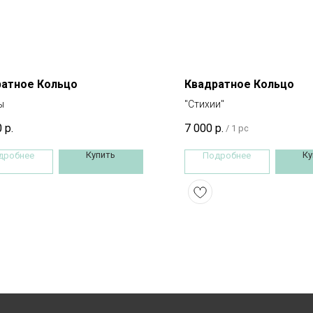
ратное Кольцо
Квадратное Кольцо
ы
"Стихии"
0
р.
7 000
р.
/
1 pc
Купить
Ку
дробнее
Подробнее