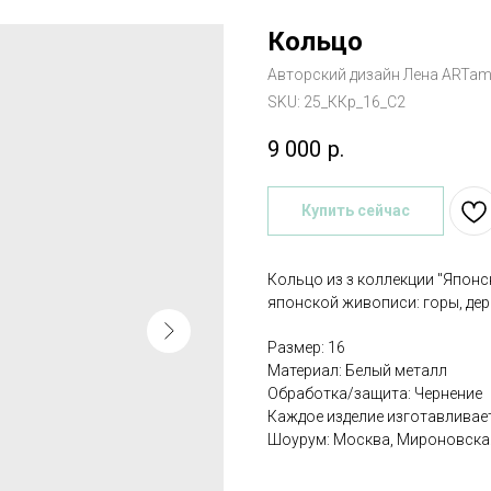
Кольцо
Авторский дизайн Лена ARTa
SKU:
25_ККр_16_С2
9 000
р.
Купить сейчас
Кольцо из з коллекции "Япон
японской живописи: горы, дере
Размер: 16
Материал: Белый металл
Обработка/защита: Чернение
Каждое изделие изготавливае
Шоурум: Москва, Мироновская