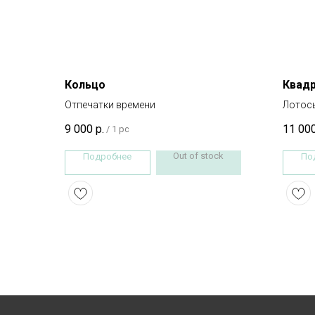
Кольцо
Квад
Отпечатки времени
Лотос
9 000
р.
11 00
/
1 pc
Out of stock
Подробнее
По