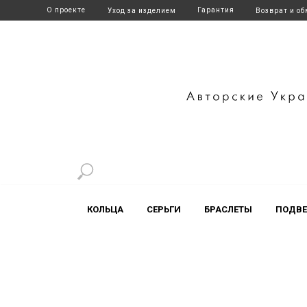
О проекте
Гарантия
Уход за изделием
Возврат и о
+7 916 700-17-41
t.me/artl
КОЛЬЦА
СЕРЬГИ
БРАСЛЕТЫ
ПОДВЕ