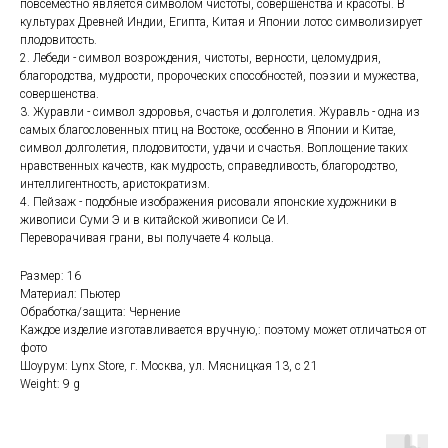
повсеместно является символом чистоты, совершенства и красоты. В
культурах Древней Индии, Египта, Китая и Японии лотос символизирует
плодовитость.
2. Лебеди - символ возрождения, чистоты, верности, целомудрия,
благородства, мудрости, пророческих способностей, поэзии и мужества,
совершенства.
3. Журавли - символ здоровья, счастья и долголетия. Журавль - одна из
самых благословенных птиц на Востоке, особенно в Японии и Китае,
символ долголетия, плодовитости, удачи и счастья. Воплощение таких
нравственных качеств, как мудрость, справедливость, благородство,
интеллигентность, аристократизм.
4. Пейзаж - подобные изображения рисовали японские художники в
живописи Суми Э и в китайской живописи Се И.
Переворачивая грани, вы получаете 4 кольца.
Размер: 16
Материал: Пьютер
Обработка/защита: Чернение
Каждое изделие изготавливается вручную,: поэтому может отличаться от
фото
Шоурум: Lynx Store, г. Москва, ул. Мясницкая 13, с 21
Weight: 9 g