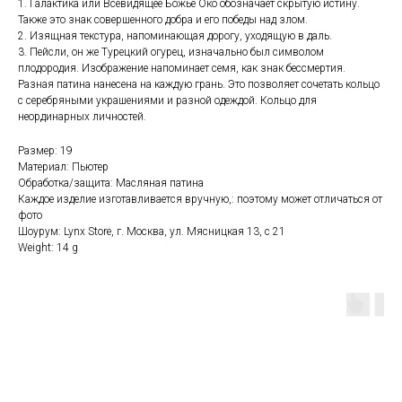
1. Галактика или Всевидящее Божье Око обозначает скрытую истину.
Также это знак совершенного добра и его победы над злом.
2. Изящная текстура, напоминающая дорогу, уходящую в даль.
3. Пейсли, он же Турецкий огурец, изначально был символом
плодородия. Изображение напоминает семя, как знак бессмертия.
Разная патина нанесена на каждую грань. Это позволяет сочетать кольцо
с серебряными украшениями и разной одеждой. Кольцо для
неординарных личностей.
Размер: 19
Материал: Пьютер
Обработка/защита: Масляная патина
Каждое изделие изготавливается вручную,: поэтому может отличаться от
фото
Шоурум: Lynx Store, г. Москва, ул. Мясницкая 13, с 21
Weight: 14 g