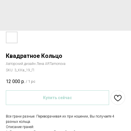
Квадратное Кольцо
Авторский дизайн Лена ARTamonova
SKU:
3_ККв_19_П
12 000
р.
/
1 pc
Купить сейчас
Все грани разные. Переворачивая их при ношении, Вы получаете 4
разных кольца.
Описание граней: